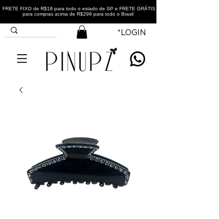
FRETE FIXO de R$18 para todo o estado de SP e FRETE GRÁTIS
para compras acima de R$299 para todo o Brasil
*LOGIN