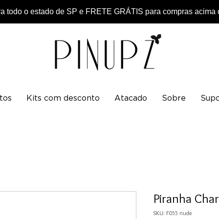
 todo o estado de SP e FRETE GRÁTIS para compras acima d
tos
Kits com desconto
Atacado
Sobre
Supo
Piranha Cha
SKU: F055 nude