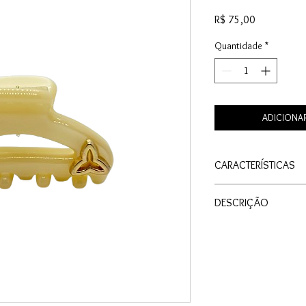
Preço
R$ 75,00
Quantidade
*
ADICIONA
CARACTERÍSTICAS
Material: Acetato
DESCRIÇÃO
Cor: Nude
Tamanho: Mini
A Piranha Charm P Nud
Medida: 4,5cm X 3
busca elegância e prat
mini, na cor nude, ela
com detalhe três trevo
discreta para qualque
seus looks com um to