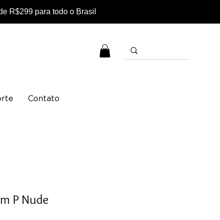
e R$299 para todo o Brasil
rte
Contato
rm P Nude