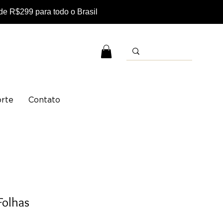
e R$299 para todo o Brasil
rte
Contato
Folhas