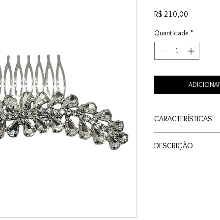
Preço
R$ 210,00
Quantidade
*
ADICIONA
CARACTERÍSTICAS
Material: Metal
DESCRIÇÃO
Cor: Prata
Tamanho: Grande
O Pente Festa Folhas 
Medida do Enfeite:
em ródio branco que al
complementar seu visua
ele traz um toque deli
ocasiões especiais. N
versáteis e feitas par