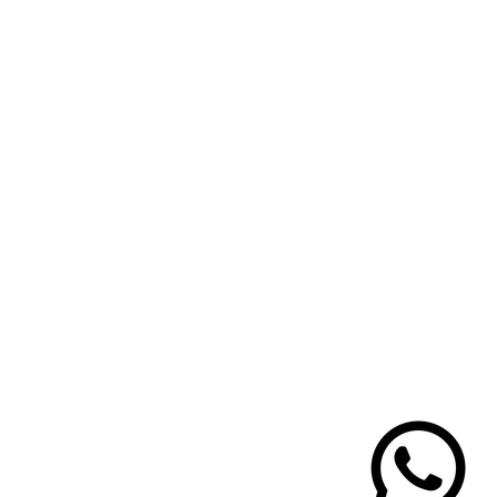
 cuidadosamente elaborado para
um acabamento impecável. Transforme
dadeira obra de arte com este pente
bilidade.
ail:
contato@pinupz.com.br
Sobre