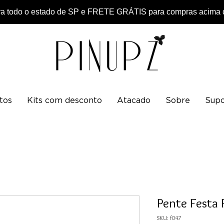
 todo o estado de SP e FRETE GRÁTIS para compras acima d
tos
Kits com desconto
Atacado
Sobre
Supo
Pente Festa 
SKU: f047