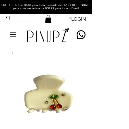
FRETE FIXO de R$18 para todo o estado de SP e FRETE GRÁTIS
para compras acima de R$299 para todo o Brasil
*LOGIN