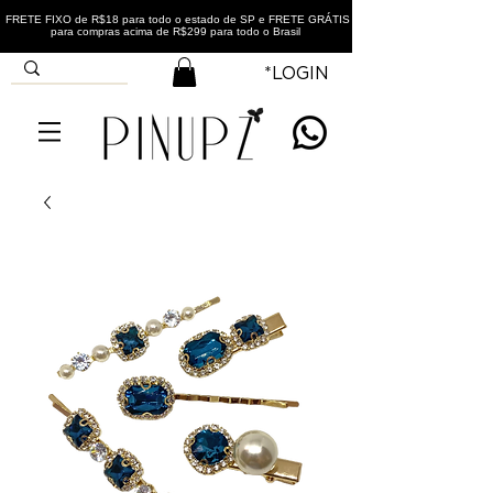
FRETE FIXO de R$18 para todo o estado de SP e FRETE GRÁTIS
para compras acima de R$299 para todo o Brasil
*LOGIN