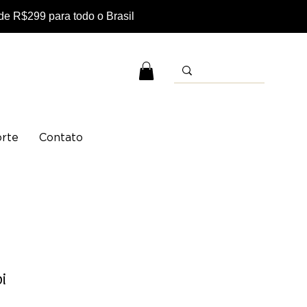
e R$299 para todo o Brasil
rte
Contato
i