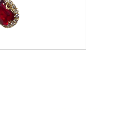
grampos de metal com
cristais em formatos v
com cristais incolor e
que não apenas segura
adiciona o brilho perf
- Combina perfeitamen
de festa ou looks mais
- Combina bem com jo
brincos ou colares tip
6575-4116
Intagram: @pinupz.style
Em