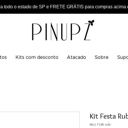
 todo o estado de SP e FRETE GRÁTIS para compras acima d
tos
Kits com desconto
Atacado
Sobre
Supo
Kit Festa Rub
SKU: F189 rubi