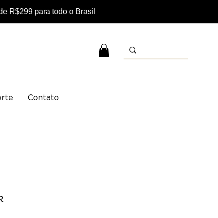
e R$299 para todo o Brasil
rte
Contato
k