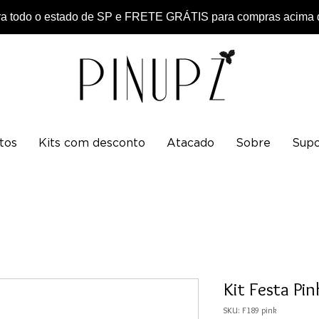
 todo o estado de SP e FRETE GRÁTIS para compras acima d
tos
Kits com desconto
Atacado
Sobre
Supo
Kit Festa Pin
SKU: F189 pink