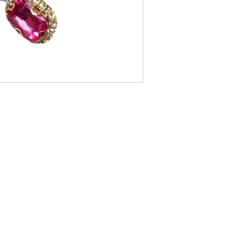
grampos de metal com
cristais em formatos 
cristais incolor e pér
não apenas segura seu
adiciona o brilho perf
- Combina perfeitamen
de festa ou looks mais
- Combina bem com jo
brincos ou colares tip
6575-4116
Intagram: @pinupz.style
Em