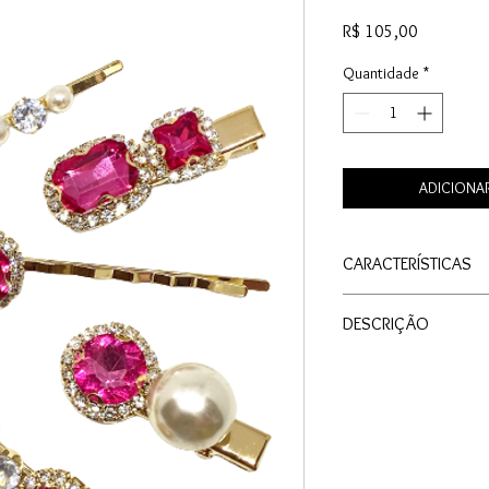
Preço
R$ 105,00
Quantidade
*
ADICIONA
CARACTERÍSTICAS
Material: Metal
DESCRIÇÃO
Cor: Pink
Tamanho: Pequeno
O Segredo para um Pe
Medida: Tamanho 
ou sem ajuda de cabele
Quantidade: 5 unid
Você está pronta para 
perca a oportunidade 
sofisticação ao seu p
feito à mão de qualid