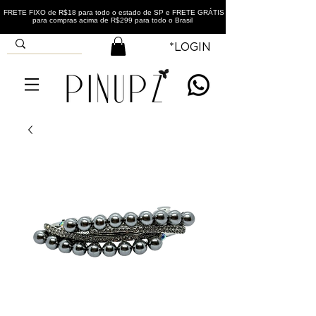
FRETE FIXO de R$18 para todo o estado de SP e FRETE GRÁTIS
para compras acima de R$299 para todo o Brasil
*LOGIN