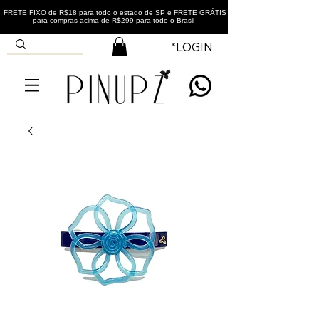
FRETE FIXO de R$18 para todo o estado de SP e FRETE GRÁTIS
para compras acima de R$299 para todo o Brasil
*LOGIN