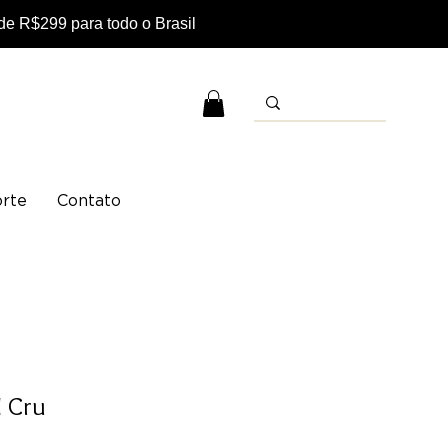
e R$299 para todo o Brasil
rte
Contato
M Cru