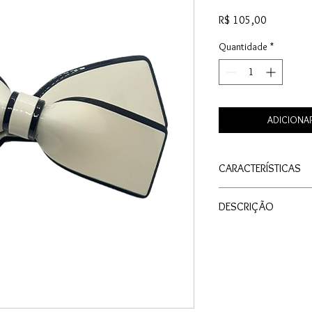
Preço
R$ 105,00
Quantidade
*
ADICIONA
CARACTERÍSTICAS
Material: Acetato
DESCRIÇÃO
Cor: Cru
Tamanho: Médio
A Fivela Bow é a defin
Medida: 9,5cm X 5
design geométrico e um
combina o clássico cr
seu formato elegante.
Feita em material pre
durabilidade elevada, 