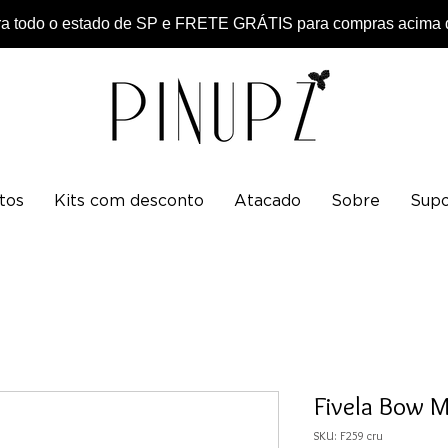
 todo o estado de SP e FRETE GRÁTIS para compras acima d
tos
Kits com desconto
Atacado
Sobre
Supo
Fivela Bow 
SKU: F259 cru