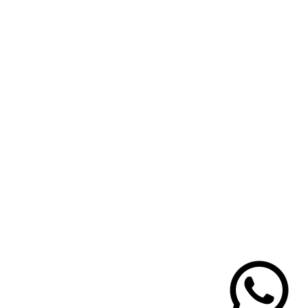
s fios.
ersátil permite transitar entre looks
 até produções mais formais. Um
rma o penteado instantaneamente,
elicadeza e personalidade.
a detalhes que fazem diferença.
ail:
contato@pinupz.com.br
Sobre