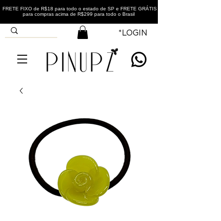
FRETE FIXO de R$18 para todo o estado de SP e FRETE GRÁTIS
para compras acima de R$299 para todo o Brasil
*LOGIN