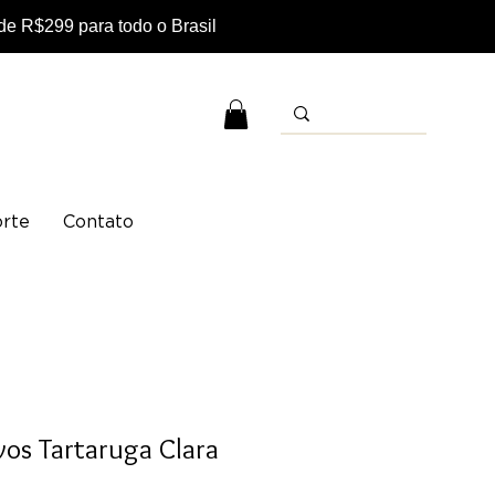
e R$299 para todo o Brasil
rte
Contato
evos Tartaruga Clara