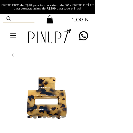
FRETE FIXO de R$18 para todo o estado de SP e FRETE GRÁTIS
para compras acima de R$299 para todo o Brasil
*LOGIN