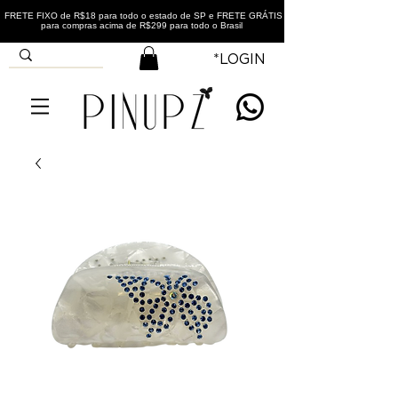
FRETE FIXO de R$18 para todo o estado de SP e FRETE GRÁTIS
para compras acima de R$299 para todo o Brasil
*LOGIN