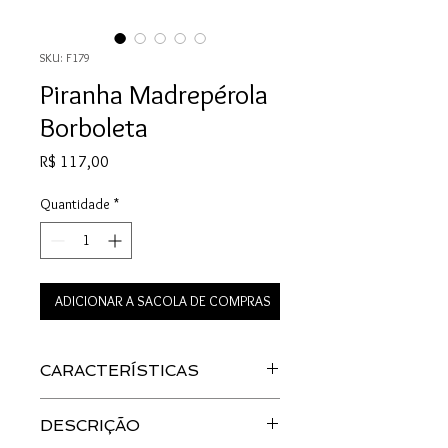
SKU: F179
Piranha Madrepérola
Borboleta
Preço
R$ 117,00
Quantidade
*
ADICIONAR A SACOLA DE COMPRAS
CARACTERÍSTICAS
Material: Acetato
DESCRIÇÃO
Cor: Madrepérola