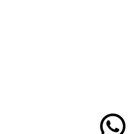
to – O fecho bico de pato garante
ificar os fios, permitindo um ajuste
ra diferentes penteados.
 Perfeito para compor desde looks
té produções mais sofisticadas para
e com coques baixos, rabos de
ou penteados semi-presos para um
ail:
contato@pinupz.com.br
?
ino
 com peças elegantes e alfaiataria
antares e até mesmo para um toque
a
Sobre
isso importante ou para transformar
o especial, este laço é o detalhe que