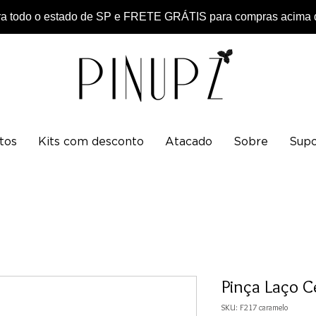
 todo o estado de SP e FRETE GRÁTIS para compras acima d
tos
Kits com desconto
Atacado
Sobre
Supo
Pinça Laço 
SKU: F217 caramelo