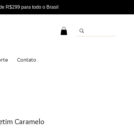
e R$299 para todo o Brasil
rte
Contato
Cetim Caramelo