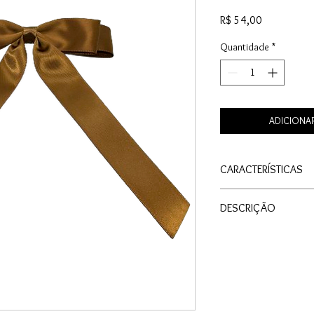
Preço
R$ 54,00
Quantidade
*
ADICIONA
CARACTERÍSTICAS
Material: Cetim
DESCRIÇÃO
Cor: Caramelo
Tamanho: Médio
Eleve o seu visual com
Medida: 12cm X 1
em cetim, um acessóri
de classe e sofisticaç
cetim de alta qualidad
acabamento impecável,
apreciam a elegância 