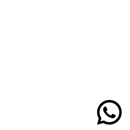
ail:
contato@pinupz.com.br
Sobre