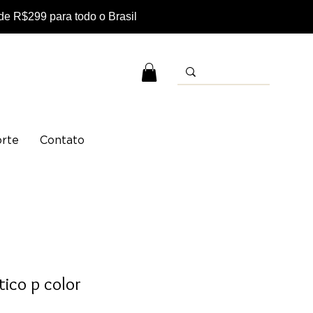
e R$299 para todo o Brasil
rte
Contato
tico p color