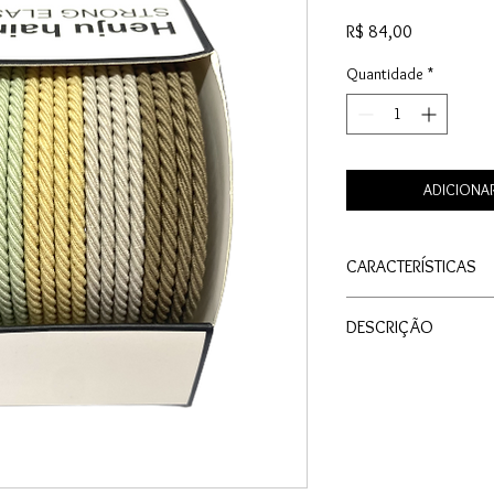
Preço
R$ 84,00
Quantidade
*
ADICIONA
CARACTERÍSTICAS
Material: Acetato
DESCRIÇÃO
Cor: Color
Tamanho: Pequeno
Esta caixinha contém 1
Medida: 6cm X 6c
material tipo corda tr
Quantidade: 10 Un
devido à sua forte elas
variam entre tons past
proporcionando um vis
apresenta um design m