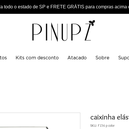
 todo o estado de SP e FRETE GRÁTIS para compras acima d
tos
Kits com desconto
Atacado
Sobre
Supo
caixinha elás
SKU: F156 p color