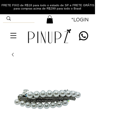
FRETE FIXO de R$18 para todo o estado de SP e FRETE GRÁTIS
para compras acima de R$299 para todo o Brasil
*LOGIN