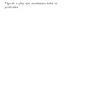
*Aperte o play que mostramos todos os
penteados