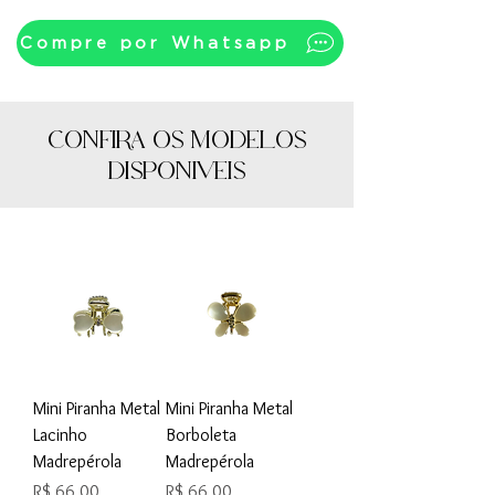
Compre por Whatsapp
CONFIRA OS MODELOS
DISPONÍVEIS
Mini Piranha Metal
Mini Piranha Metal
Lacinho
Borboleta
Madrepérola
Madrepérola
Preço
Preço
R$ 66,00
R$ 66,00